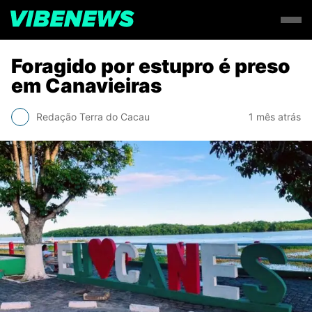
Foragido por estupro é preso
em Canavieiras
Redação Terra do Cacau
1 mês atrás