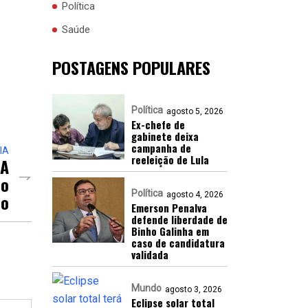
Política
Saúde
POSTAGENS POPULARES
Política
agosto 5, 2026
Ex-chefe de
gabinete deixa
campanha de
IA
reeleição de Lula
 A
ão
Política
lo
agosto 4, 2026
Emerson Penalva
defende liberdade de
Binho Galinha em
caso de candidatura
validada
Mundo
agosto 3, 2026
Eclipse solar total