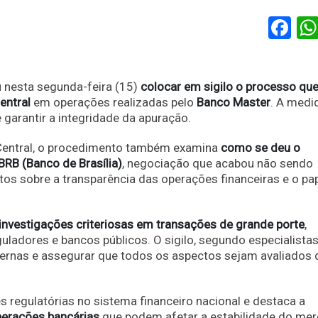
Fa
 nesta segunda-feira (15)
colocar em sigilo o processo qu
entral
em operações realizadas pelo
Banco Master
. A medi
garantir a integridade da apuração.
 Central, o procedimento também examina
como se deu o
RB (Banco de Brasília)
, negociação que acabou não sendo
os sobre a transparência das operações financeiras e o pa
investigações criteriosas em transações de grande porte
,
adores e bancos públicos. O sigilo, segundo especialistas
externas e assegurar que todos os aspectos sejam avaliados 
 regulatórias no sistema financeiro nacional e destaca a
operações bancárias
que podem afetar a estabilidade do mer