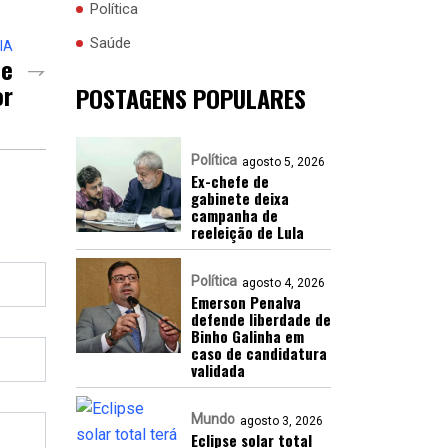
Política
Saúde
IA
De
or
POSTAGENS POPULARES
Política
agosto 5, 2026
Ex-chefe de
gabinete deixa
campanha de
reeleição de Lula
Política
agosto 4, 2026
Emerson Penalva
defende liberdade de
Binho Galinha em
caso de candidatura
validada
Mundo
agosto 3, 2026
Eclipse solar total