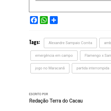
Facebook
WhatsApp
Share
Tags:
Alexandre Sampaio Corrêa
amb
emergência em campo
Flamengo x Sam
jogo no Maracanã
partida interrompida
ESCRITO POR
Redação Terra do Cacau