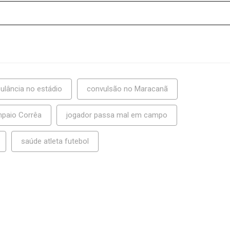
ulância no estádio
convulsão no Maracanã
paio Corrêa
jogador passa mal em campo
saúde atleta futebol