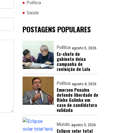
Política
Saúde
POSTAGENS POPULARES
Política
agosto 5, 2026
Ex-chefe de
gabinete deixa
campanha de
reeleição de Lula
Política
agosto 4, 2026
Emerson Penalva
defende liberdade de
Binho Galinha em
caso de candidatura
validada
Mundo
agosto 3, 2026
Eclipse solar total