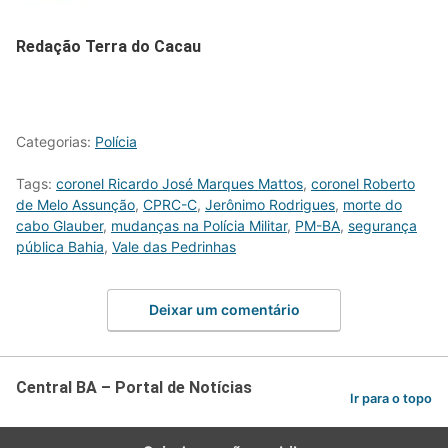
Redação Terra do Cacau
Categorias:
Polícia
Tags:
coronel Ricardo José Marques Mattos
,
coronel Roberto
de Melo Assunção
,
CPRC-C
,
Jerônimo Rodrigues
,
morte do
cabo Glauber
,
mudanças na Polícia Militar
,
PM-BA
,
segurança
pública Bahia
,
Vale das Pedrinhas
Deixar um comentário
Central BA – Portal de Notícias
Ir para o topo