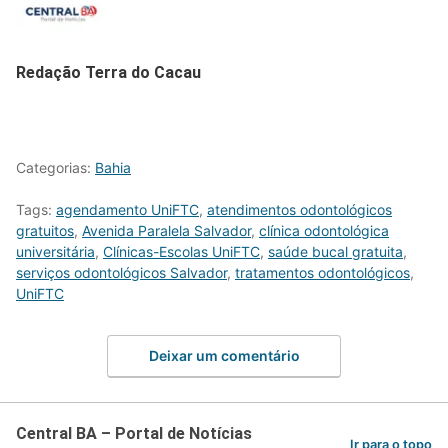
Redação Terra do Cacau
Categorias:
Bahia
Tags:
agendamento UniFTC
,
atendimentos odontológicos
gratuitos
,
Avenida Paralela Salvador
,
clínica odontológica
universitária
,
Clínicas-Escolas UniFTC
,
saúde bucal gratuita
,
serviços odontológicos Salvador
,
tratamentos odontológicos
,
UniFTC
Deixar um comentário
Central BA – Portal de Notícias
Ir para o topo