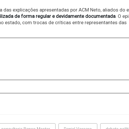
a das explicações apresentadas por ACM Neto, aliados do e
ealizada de forma regular e devidamente documentada
. O ep
no estado, com trocas de críticas entre representantes das
consultoria Banco Master
Daniel Vorcaro
debate polít