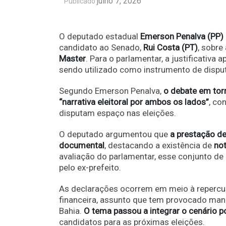
julho 7, 2026
Publicado
O deputado estadual
Emerson Penalva (PP)
candidato ao Senado,
Rui Costa (PT)
, sobre
Master
. Para o parlamentar, a justificativa
sendo utilizado como instrumento de disputa
Segundo Emerson Penalva,
o debate em tor
“narrativa eleitoral por ambos os lados”
, co
disputam espaço nas eleições.
O deputado argumentou que
a prestação de
documental
, destacando a existência de
not
avaliação do parlamentar, esse conjunto d
pelo ex-prefeito.
As declarações ocorrem em meio à repercus
financeira, assunto que tem provocado mani
Bahia.
O tema passou a integrar o cenário po
candidatos para as próximas eleições.