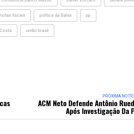
notas fiscais
política da Bahia
pp
 Costa
união brasil
PRÓXIMA NOTÍC
icas
ACM Neto Defende Antônio Rue
Após Investigação Da 