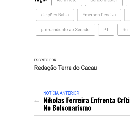
eleições Bahia
Emerson Penalva
pré-candidato ao Senado
PT
Rui
ESCRITO POR
Redação Terra do Cacau
NOTÍCIA ANTERIOR
Nikolas Ferreira Enfrenta Crít
No Bolsonarismo