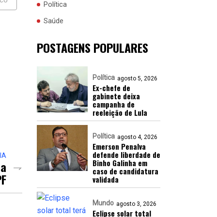
Política
Saúde
POSTAGENS POPULARES
Política
agosto 5, 2026
Ex-chefe de
gabinete deixa
campanha de
reeleição de Lula
Política
agosto 4, 2026
Emerson Penalva
defende liberdade de
IA
Binho Galinha em
da
caso de candidatura
PF
validada
Mundo
agosto 3, 2026
Eclipse solar total