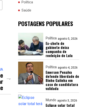
Política
Saúde
POSTAGENS POPULARES
Política
agosto 5, 2026
Ex-chefe de
gabinete deixa
campanha de
reeleição de Lula
Política
agosto 4, 2026
IA
Emerson Penalva
De
defende liberdade de
ar
Binho Galinha em
caso de candidatura
te
validada
Mundo
agosto 3, 2026
Eclipse solar total