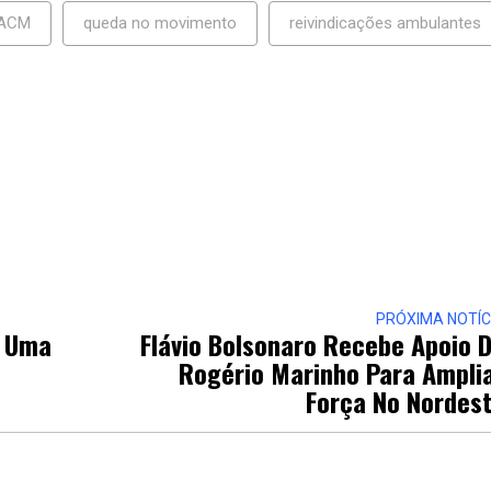
 ACM
queda no movimento
reivindicações ambulantes
PRÓXIMA NOTÍC
r Uma
Flávio Bolsonaro Recebe Apoio 
Rogério Marinho Para Ampli
Força No Nordes