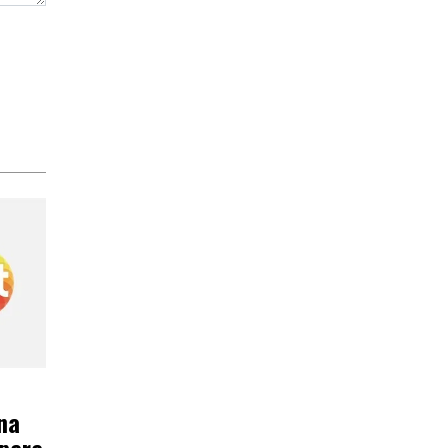
na
 para