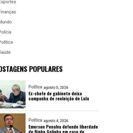
Esportes
Finanças
Mundo
Polícia
Política
Saúde
OSTAGENS POPULARES
Política
agosto 5, 2026
Ex-chefe de gabinete deixa
campanha de reeleição de Lula
Política
agosto 4, 2026
Emerson Penalva defende liberdade
de Binho Galinha em caso de