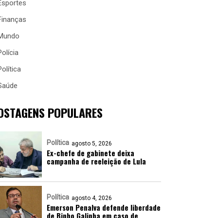
Esportes
Finanças
Mundo
Polícia
Política
Saúde
OSTAGENS POPULARES
Política
agosto 5, 2026
Ex-chefe de gabinete deixa
campanha de reeleição de Lula
Política
agosto 4, 2026
Emerson Penalva defende liberdade
de Binho Galinha em caso de