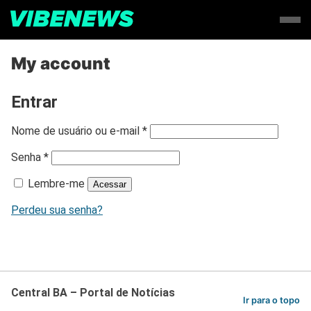
My account
Entrar
O
Nome de usuário ou e-mail
*
b
O
Senha
*
r
b
i
Lembre-me
r
Acessar
g
i
a
Perdeu sua senha?
g
t
a
ó
t
r
ó
i
r
o
i
Central BA – Portal de Notícias
Ir para o topo
o