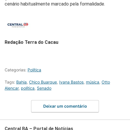
cenário habitualmente marcado pela formalidade.
Redação Terra do Cacau
Categorias:
Política
Tags:
Bahia
,
Chico Buarque
,
Ivana Bastos
,
música
,
Otto
Alencar
,
política
,
Senado
Deixar um comentário
Central BA – Portal de Notícias