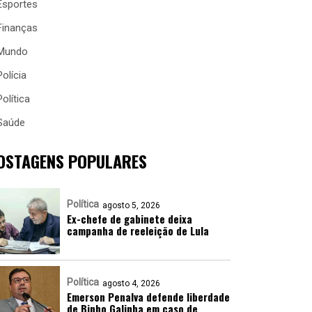
Esportes
Finanças
Mundo
Polícia
Política
Saúde
OSTAGENS POPULARES
Política
agosto 5, 2026
Ex-chefe de gabinete deixa
campanha de reeleição de Lula
Política
agosto 4, 2026
Emerson Penalva defende liberdade
de Binho Galinha em caso de