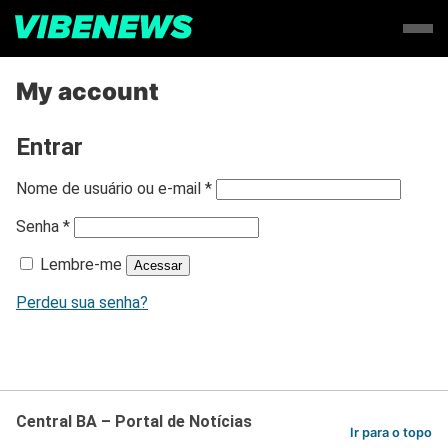
My account
Entrar
O
Nome de usuário ou e-mail
*
b
O
Senha
*
r
b
i
Lembre-me
r
Acessar
g
i
a
Perdeu sua senha?
g
t
a
ó
t
r
ó
i
r
o
i
Central BA – Portal de Notícias
Ir para o topo
o